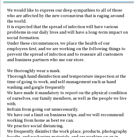
We would like to express our deep sympathies to all of those
who are affected by the new coronavirus that is raging around
the world.
It is expected that the spread of infection will have various
problems in our daily lives and will have a long-term impact on
social formation.
Under these circumstances, we place the health of our
employees first, and we are working on the following things to
prevent the spread of infection and to reassure all customers
and business partners who use our store.
We thoroughly wear a mask.
Thorough hand disinfection and temperature inspection at the
time of going to work, and self-management such as hand
washing and gargle frequently
We have made it mandatory to report on the physical condition
of ourselves, our family members, as well as the people we live
with.
Refrain from going out unnecessarily.
We have out a limit on business trips, and we will recommend
working from home as best we can.
We practice social distancing.
We frequently disinfect the work place, products, photography
booths, and packaging materials, and are working on an in-