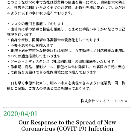
このような状況の中で当社は従業員の健康を第一に考え、感染拡大の防止
と、当店をご利用いただく全てのお客様、お取引先様に安心していただけ
るように以下の事に取り組んでおります。
・マスクの着用を徹底しております
・出社時に手の消毒と検温を徹底し、こまめに手洗いやうがいなどの自己
管理を行います
・自身や家族、同居者の体調報告の義務化をしております
・不要不急の外出を控えます
・業務上必要不可欠な出張以外は制限し、在宅勤務にて対応可能な業務に
ついては適宜推奨してまいります
・ソーシャルディスタンス（社会的距離）の周知徹底をいたします
・作業場、商品、撮影ブース、梱包材は常に除菌し、お客様の手元に安心
して商品をお届けできる社内環境に取り組んでおります
一日も早く事態が収束し、明るい未来を実現できるように従業員一同、皆
様とご家族、ご友人の健康と安全を願っております。
株式会社ジェイビーワークス
2020/04/01
Our Response to the Spread of New
Coronavirus (COVIT-19) Infection