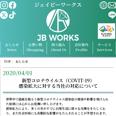
おしらせ
お買い物
取り組み
会社案内
サービス
News
Shopping
About Us
Profile
Services
TOP
おしらせ
2020/04/01
新型コロナウイルス（COVIT-19）
感染拡大に対する当社の対応について
世界中で猛威を振るう新型コロナウイルス感染症の被害や影響を受けられ
た皆様には心からお見舞い申し上げます。
感染拡大により、多くの方がすでに日常生活に様々な支障をきたしてお
り、また社会形成にも長期的な影響がもたらされることが予想されます。