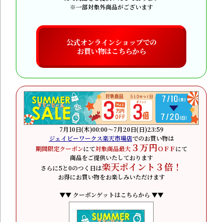
※一部対象外商品がございます
公式オンラインショップでの
お買い物はこちらから
7月10日(木)00:00～7月20日(日)23:59
ジェイビーワークス楽天市場店
でのお買い物は
３万円
期間限定クーポン
にて
対象商品最大
ＯＦＦ
にて
商品をご提供いたしております
楽天ポイント３倍！
さらに5と0のつく日は
お得にお買い物をお楽しみいただけます
▼▼ クーポンゲットはこちらから ▼▼